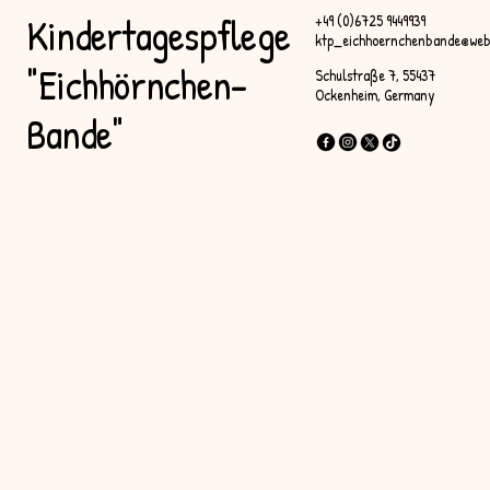
Kindertagespflege
+49 (0)6725 9449939
ktp_eichhoernchenbande@web
"Eichhörnchen-
Schulstraße 7, 55437
Ockenheim, Germany
Bande"